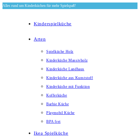
Alles rund um Kinderküchen für mehr Spielspaß!
Zum
Inhalt
springen
Kinderspielküche
Arten
Spielküche Holz
Kinderküche Massivholz
Kinderküche Landhaus
Kinderküche aus Kunststoff
Kinderküche mit Funktion
Kofferküche
Barbie Küche
Playmobil Küche
BPA frei
Ikea Spielküche