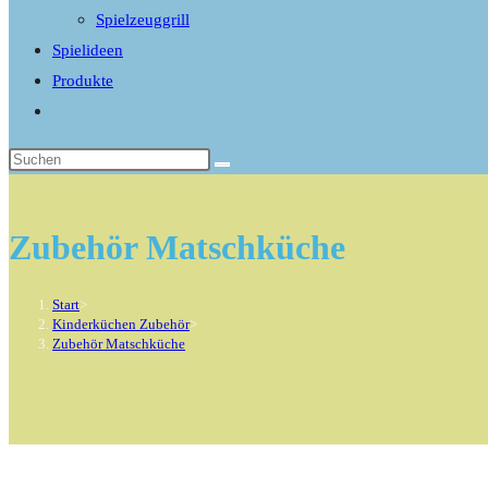
Spielzeuggrill
Spielideen
Produkte
Website-
Suche
umschalten
Zubehör Matschküche
Start
>
Kinderküchen Zubehör
>
Zubehör Matschküche