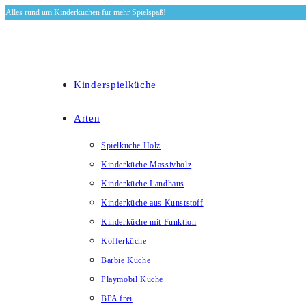
Alles rund um Kinderküchen für mehr Spielspaß!
Zum
Inhalt
springen
Kinderspielküche
Arten
Spielküche Holz
Kinderküche Massivholz
Kinderküche Landhaus
Kinderküche aus Kunststoff
Kinderküche mit Funktion
Kofferküche
Barbie Küche
Playmobil Küche
BPA frei