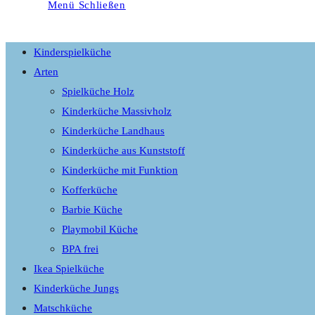
Menü
Schließen
umschalten
Kinderspielküche
Arten
Spielküche Holz
Kinderküche Massivholz
Kinderküche Landhaus
Kinderküche aus Kunststoff
Kinderküche mit Funktion
Kofferküche
Barbie Küche
Playmobil Küche
BPA frei
Ikea Spielküche
Kinderküche Jungs
Matschküche