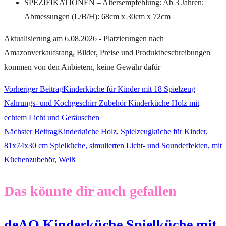
SPEZIFIKATIONEN – Altersempfehlung: Ab 3 Jahren;
Abmessungen (L/B/H): 68cm x 30cm x 72cm
Aktualisierung am 6.08.2026 - Platzierungen nach
Amazonverkaufsrang, Bilder, Preise und Produktbeschreibungen
kommen von den Anbietern, keine Gewähr dafür
Weitere
Vorheriger Beitrag
Kinderküche für Kinder mit 18 Spielzeug
Nahrungs- und Kochgeschirr Zubehör Kinderküche Holz mit
Artikel
echtem Licht und Geräuschen
Nächster Beitrag
Kinderküche Holz, Spielzeugküche für Kinder,
ansehen
81x74x30 cm Spielküche, simulierten Licht- und Soundeffekten, mit
Küchenzubehör, Weiß
Das könnte dir auch gefallen
deAO Kinderküche Spielküche mit