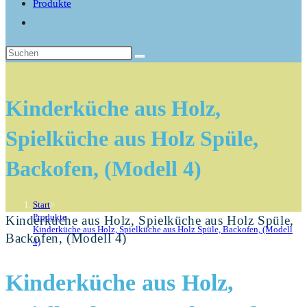
Produkte
Website-
Suche
umschalten
Kinderküche aus Holz,
Spielküche aus Holz Spüle,
Backofen, (Modell 4)
Start
>
Produkte
>
Kinderküche aus Holz, Spielküche aus Holz Spüle,
Kinderküche aus Holz, Spielküche aus Holz Spüle, Backofen, (Modell
Backofen, (Modell 4)
4)
>
Kinderküche aus Holz,