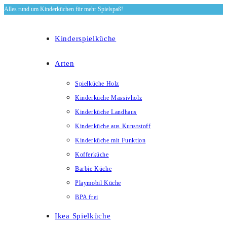
Alles rund um Kinderküchen für mehr Spielspaß!
Zum
Inhalt
springen
Kinderspielküche
Arten
Spielküche Holz
Kinderküche Massivholz
Kinderküche Landhaus
Kinderküche aus Kunststoff
Kinderküche mit Funktion
Kofferküche
Barbie Küche
Playmobil Küche
BPA frei
Ikea Spielküche