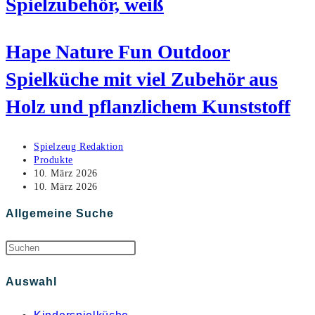
Spielzubehör, weiß
Hape Nature Fun Outdoor
Spielküche mit viel Zubehör aus
Holz und pflanzlichem Kunststoff
Beitrags-
Spielzeug Redaktion
Autor:
Beitrags-
Produkte
Kategorie:
Beitrag
10. März 2026
veröffentlicht:
Beitrag
10. März 2026
zuletzt
geändert
Allgemeine Suche
am:
Auswahl