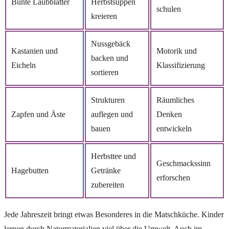
Bunte Laubblätter
Herbstsuppen
schulen
kreieren
Nussgebäck
Kastanien und
Motorik und
backen und
Eicheln
Klassifizierung
sortieren
Strukturen
Räumliches
Zapfen und Äste
auflegen und
Denken
bauen
entwickeln
Herbsttee und
Geschmackssinn
Hagebutten
Getränke
erforschen
zubereiten
Jede Jahreszeit bringt etwas Besonderes in die Matschküche. Kinder
lernen durch Naturmaterialien viel über die Umwelt. Auch im