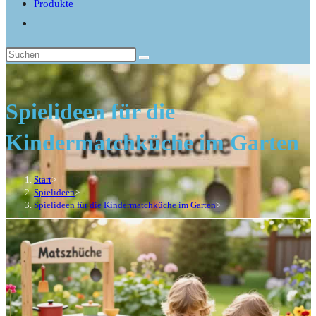
Produkte
Website-
Suche
umschalten
Spielideen für die
Kindermatchküche im Garten
Start
>
Spielideen
>
Spielideen für die Kindermatchküche im Garten
>