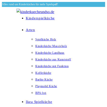
Alles rund um Kinderküchen für mehr Spielspaß!
Zum
Inhalt
springen
Kinderspielküche
Arten
Spielküche Holz
Kinderküche Massivholz
Kinderküche Landhaus
Kinderküche aus Kunststoff
Kinderküche mit Funktion
Kofferküche
Barbie Küche
Playmobil Küche
BPA frei
Ikea Spielküche